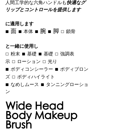
人間工学的な六角ハンドルも
快適なグ
リップとコントロールを提供します
に適用します 
■ 面 ■ 
 ■ 腕 ■ 脚 □ 
本体
鎖骨
と一緒に使用し
□ 
 ■ 
 ■ 
 □ 
粉末
基礎
基礎
強調表
 □ 
 □ 
示
ローション
光り
■ 
 ■ 
ボディコンシーラー
ボディブロン
 □ 
ズ
ボディハイライト
■ 
 ■ 
なめしムース
タンニングローショ
ン
Wide Head 
Body Makeup 
Brush 