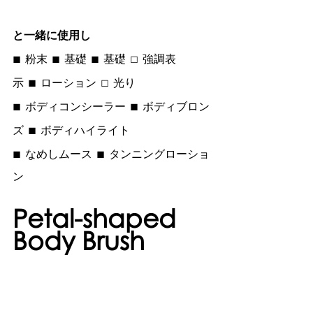
と一緒に使用し
■ 
 ■ 
 ■ 
 □ 
粉末
基礎
基礎
強調表
 ■ 
 □ 
示
ローション
光り
■ 
 ■ 
ボディコンシーラー
ボディブロン
 ■ 
ズ
ボディハイライト
■ 
 ■ 
なめしムース
タンニングローショ
ン
Petal-shaped 
Body Brush 