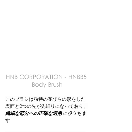
HNB CORPORATION - HNBB5 
Body Brush
このブラシは独特の花びらの形をした
表面と2つの先が先細りになっており、
繊細な部分への正確な適用
 に役立ちま
す