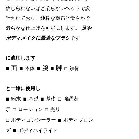
信じられないほど柔らかいヘッドで設
計されており、純粋な塗布と滑らかで
滑らかな仕上げを可能にします。 
足や
ボディメイクに最適なブラシ
です
に適用します
■ 面 ■ 
 ■ 腕 ■ 脚 □ 
本体
鎖骨
と一緒に使用し
■ 
 ■ 
 ■ 
 □ 
粉末
基礎
基礎
強調表
 □ 
 □ 
示
ローション
光り
□ 
 ■ 
ボディコンシーラー
ボディブロン
 ■ 
ズ
ボディハイライト