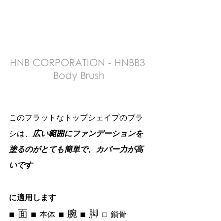
HNB CORPORATION - HNBB3 
Body Brush
このフラットなトップシェイプのブラ
シは、
広い範囲にファンデーションを
塗るのがとても簡単で、カバー力が高
いです
に適用します
■ 面 ■ 
 ■ 腕 ■ 脚 □ 
本体
鎖骨