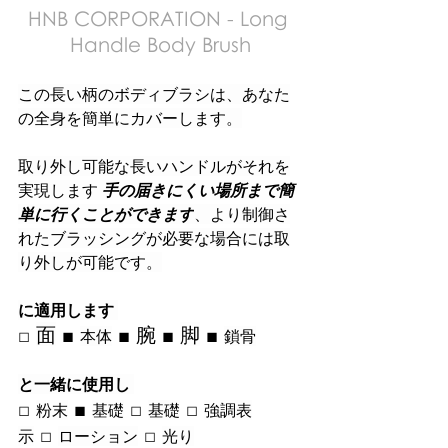
HNB CORPORATION - Long 
Handle Body Brush
この長い柄のボディブラシは、あなた
の全身を簡単にカバーします。
取り外し可能な長いハンドルがそれを
実現します 
手の届きにくい場所まで簡
単に行くことができます
、より制御さ
れたブラッシングが必要な場合には取
り外しが可能です。
に適用します
□ 
面
 ■ 
 ■ 腕 ■ 
脚
 ■ 
本体
鎖骨
と一緒に使用し
□ 
 ■ 
 □ 
 □ 
粉末
基礎
基礎
強調表
 □ 
 □ 
示
ローション
光り