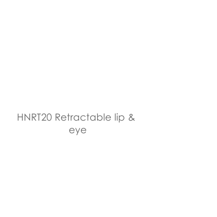
HNRT20 Retractable lip & 
eye