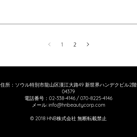
を除いてはいけません。...
1
2
住所：ソウル特別市龍山区漢江大路49 新世界ハンデクビル2階
04379
電話番号：02-338-4146 / 070-8225-4146
​メール:
info@hnbeautycorp.com
© 2018 HNB株式会社 無断転載禁止